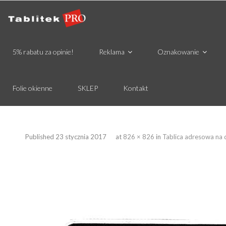
5% rabatu za opinie!
Reklama
Oznakowanie
Folie okienne
SKLEP
Kontakt
Published
23 stycznia 2017
at
826 × 826
in
Tablica adresowa na