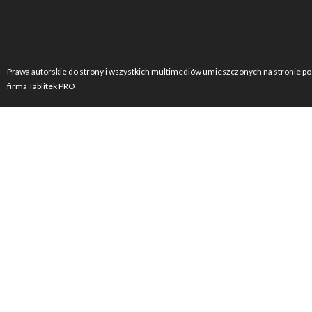
Prawa autorskie do strony i wszystkich multimediów umieszczonych na stronie po
firma Tablitek PRO