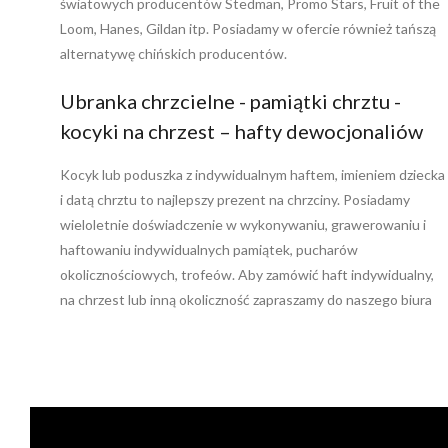
światowych producentów Stedman, Promo Stars, Fruit of the
Loom, Hanes, Gildan itp. Posiadamy w ofercie również tańszą
alternatywę chińskich producentów.
Ubranka chrzcielne - pamiątki chrztu -
kocyki na chrzest – hafty dewocjonaliów
Kocyk lub poduszka z indywidualnym haftem, imieniem dziecka
i datą chrztu to najlepszy prezent na chrzciny. Posiadamy
wieloletnie doświadczenie w wykonywaniu, grawerowaniu i
haftowaniu indywidualnych pamiątek, pucharów
okolicznościowych, trofeów. Aby zamówić haft indywidualny,
na chrzest lub inną okoliczność zapraszamy do naszego biura