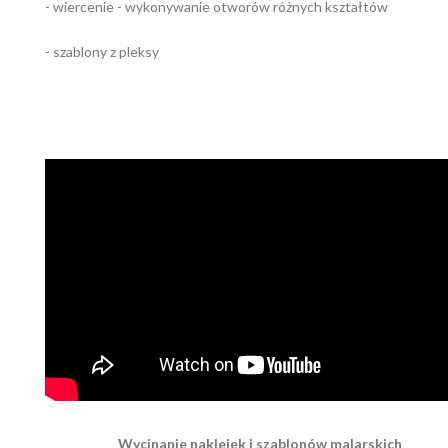
- wiercenie - wykonywanie otworów różnych kształtów
- szablony z pleksy
Wycinanie naklejek i szablonów malarskich