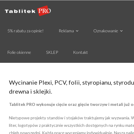
5% rabatu za opinie!
Reklama
Oznakowanie
Folie okienne
SKLEP
Kontakt
Wycinanie Plexi, PCV, folii, styropianu, styrodu
drewna i sklejki.
Tablitek PRO wykonuje cięcie oraz gięcie tworzyw i metali już o
Nietypowe projekty standów i stojaków traktujemy jak wyzwania. 
liter, logotypów z praktycznie wszystkich dostępnych na rynku ma
chleb powszedni. Każdą pracę wyceniamy indywidualnie. Naszą najl