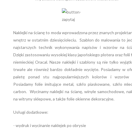
Naklejki na ścianę to moda wprowadzona przez znanych projekt
wnętrz w ostatnim dziesięcioleciu. Szablon do malowania to je
najstarszych technik wykonywania napisów i wzorów na ścia
Dzięki zastosowaniu wysokiej klasy japońskiego plotera oraz folii 
niemieckiej Oracal. Nasze naklejki i szablony są nie tylko wyją
trwałe ale również bardzo dokładnie wycięte. Posiadamy w of
paletę ponad stu najpopularniejszych kolorów i wzorów fo
Posiadamy folie imitujące metal, szkło piaskowane, szkło mle
carbon. Wycinamy naklejki na ścianę, winyle samochodowe, nak
na witryny sklepowe, a także folie okienne dekoracyjne.
Usługi dodatkowe:
- wydruk i wycinanie naklejek po obrysie