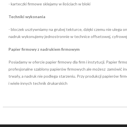
- karteczki firmowe sklejamy w ilościach w bloki
Techniki wykonania
- bloczek usztywniamy na grubej tekturce, dzięki czemu nie ulega o
nadruk wykonujemy jednostronnie w technice offsetowej, cyfrowej a
Papier firmowy z nadrukiem firmowym
Posiadamy w ofercie papier firmowy dla firm i instytucji. Papier fi
profesjonalne szablony papierów firmowych ale możesz zamówić ind
trwały, a nadruk nie podlega starzeniu. Przy produkcji papierów fir
i wiele innych technik drukarskich