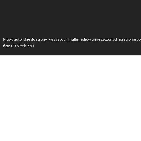
Prawa autorskie do strony i wszystkich multimediów umieszczonych na stronie po
firma Tablitek PRO