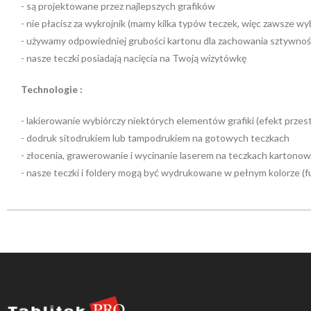
- są projektowane przez najlepszych grafików
- nie płacisz za wykrojnik (mamy kilka typów teczek, więc zawsze wyb
- używamy odpowiedniej grubości kartonu dla zachowania sztywnoś
- nasze teczki posiadają nacięcia na Twoją wizytówkę
Technologie :
- lakierowanie wybiórczy niektórych elementów grafiki (efekt przes
- dodruk sitodrukiem lub tampodrukiem na gotowych teczkach
- złocenia, grawerowanie i wycinanie laserem na teczkach kartono
- nasze teczki i foldery mogą być wydrukowane w pełnym kolorze (ful