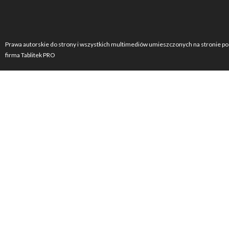
Prawa autorskie do strony i wszystkich multimediów umieszczonych na stronie po
firma Tablitek PRO