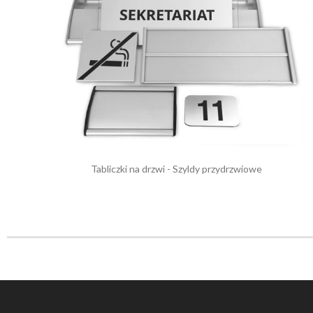
Tabliczki na drzwi - Szyldy przydrzwiowe