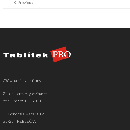
Previous
Główna siedziba firmy
Zapraszamy w godzinach:
pon. - pt.: 8:00 - 16:00
ul. Generała Maczka 12,
35-234 RZESZÓW