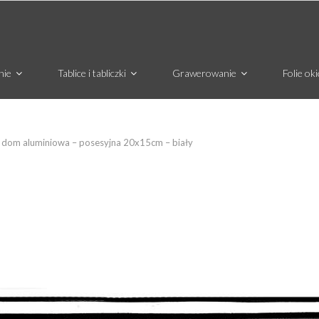
nie
Tablice i tabliczki
Grawerowanie
Folie ok
 dom aluminiowa – posesyjna 20x15cm – biały