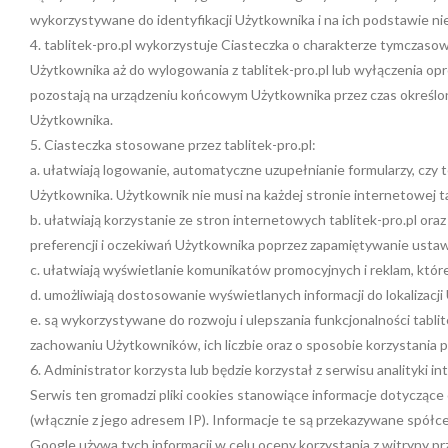
wykorzystywane do identyfikacji Użytkownika i na ich podstawie ni
4. tablitek-pro.pl wykorzystuje Ciasteczka o charakterze tymczas
Użytkownika aż do wylogowania z tablitek-pro.pl lub wyłączenia op
pozostają na urządzeniu końcowym Użytkownika przez czas określo
Użytkownika.
5. Ciasteczka stosowane przez tablitek-pro.pl:
a. ułatwiają logowanie, automatyczne uzupełnianie formularzy, cz
Użytkownika. Użytkownik nie musi na każdej stronie internetowej ta
b. ułatwiają korzystanie ze stron internetowych tablitek-pro.pl or
preferencji i oczekiwań Użytkownika poprzez zapamiętywanie usta
c. ułatwiają wyświetlanie komunikatów promocyjnych i reklam, któ
d. umożliwiają dostosowanie wyświetlanych informacji do lokalizacj
e. są wykorzystywane do rozwoju i ulepszania funkcjonalności tabli
zachowaniu Użytkowników, ich liczbie oraz o sposobie korzystania p
6. Administrator korzysta lub będzie korzystał z serwisu analityki 
Serwis ten gromadzi pliki cookies stanowiące informacje dotycząc
(włącznie z jego adresem IP). Informacje te są przekazywane spół
Google używa tych informacji w celu oceny korzystania z witryny p