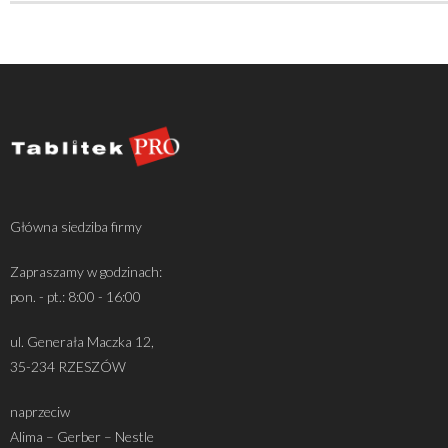
Główna siedziba firmy
Zapraszamy w godzinach:
pon. - pt.: 8:00 - 16:00
ul. Generała Maczka 12,
35-234 RZESZÓW
naprzeciw
Alima – Gerber – Nestle