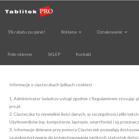
5% rabatu za opinie!
Reklama
Oznakowanie
Folie okienne
SKLEP
Kontakt
Informacje o ciasteczkach (plikach cookies)
1. Administrator świadczy usługi zgodnie z Regulaminem stosując pli
pro.pl.
2. Ciasteczka to niewielkie ilości danych, w szczególności pliki 
Użytkowników (np. komputerze, laptopie, smartfonie) i są przeznaczo
3. Informacje zbierane przy pomocy Ciasteczek pozwalają dostosow
są wykorzystywane do przygotowywania ogólnych statystyk dotycząc