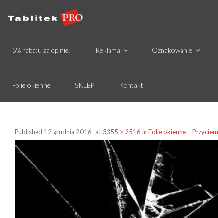
5% rabatu za opinie!
Reklama
Oznakowanie
Folie okienne
SKLEP
Kontakt
Published
12 grudnia 2016
at
3355 × 2516
in
Folie okienne – Przycie