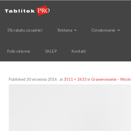
5% rabatu za opinie!
Reklama
Oznakowanie
Folie okienne
SKLEP
Kontakt
Published
30 września 2016
at
3511 × 2633
in
Grawerowanie – Wycin