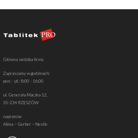
Główna siedziba firmy
Zapraszamy w godzinach:
pon. - pt.: 8:00 - 16:00
ul. Generała Maczka 12,
35-234 RZESZÓW
naprzeciw
Alima – Gerber – Nestle