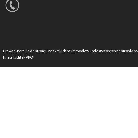
Prawa autorskie do strony i wszystkich multimediów umieszczonych na stronie po
firma Tablitek PRO