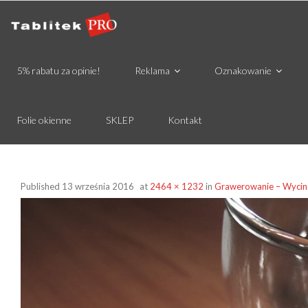
5% rabatu za opinie!
Reklama
Oznakowanie
Folie okienne
SKLEP
Kontakt
Published
13 września 2016
at
2464 × 1232
in
Grawerowanie – Wycin