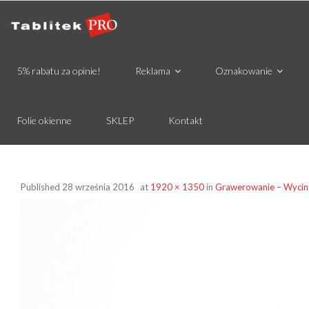
5% rabatu za opinie!
Reklama
Oznakowanie
Folie okienne
SKLEP
Kontakt
Published
28 września 2016
at
1920 × 1350
in
Grawerowanie – Wycin