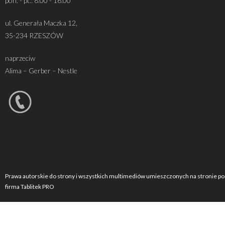
pon. - pt.: 8:00 - 16:00
ul. Generała Maczka 12,
35-234 RZESZÓW
naprzeciw
Alima – Gerber – Nestle
Prawa autorskie do strony i wszystkich multimediów umieszczonych na stronie po
firma Tablitek PRO