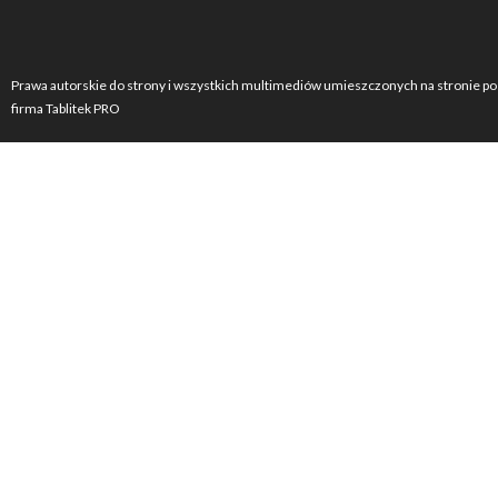
Prawa autorskie do strony i wszystkich multimediów umieszczonych na stronie po
firma Tablitek PRO