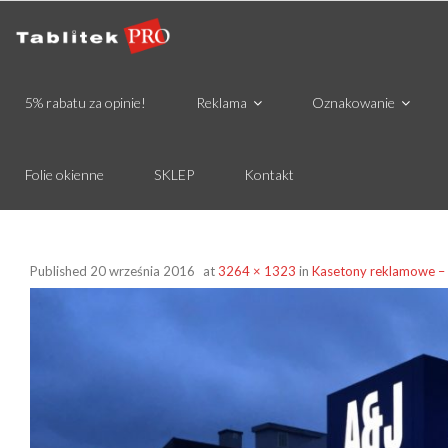
5% rabatu za opinie!
Reklama
Oznakowanie
Folie okienne
SKLEP
Kontakt
Published
20 września 2016
at
3264 × 1323
in
Kasetony reklamowe – 