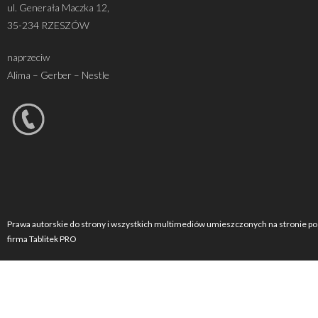
ul. Generała Maczka 12,
35-234 RZESZÓW
naprzeciw
Alima – Gerber – Nestle
Prawa autorskie do strony i wszystkich multimediów umieszczonych na stronie po
firma Tablitek PRO