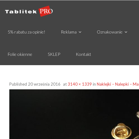
5% rabatu za opinie!
Reklama
Oznakowanie
Folie okienne
SKLEP
Kontakt
Published
20 września 2016
at
3140 × 1339
in
Naklejki – Nalepki – M