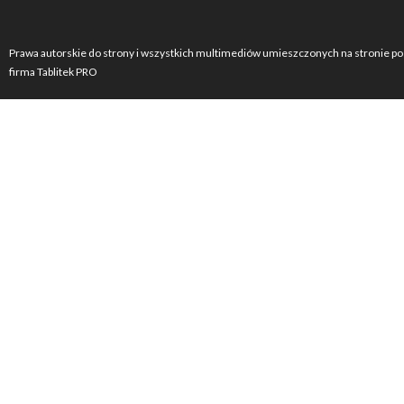
Prawa autorskie do strony i wszystkich multimediów umieszczonych na stronie po
firma Tablitek PRO