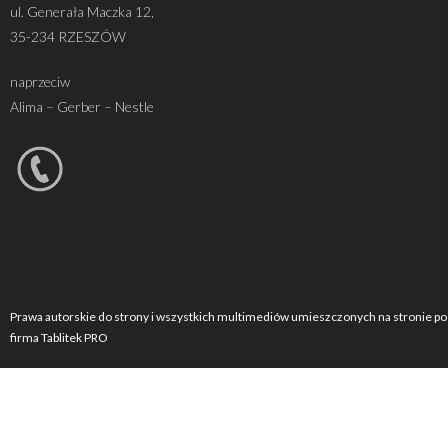
ul. Generała Maczka 12,
35-234 RZESZÓW
naprzeciw
Alima – Gerber – Nestle
Prawa autorskie do strony i wszystkich multimediów umieszczonych na stronie po
firma Tablitek PRO