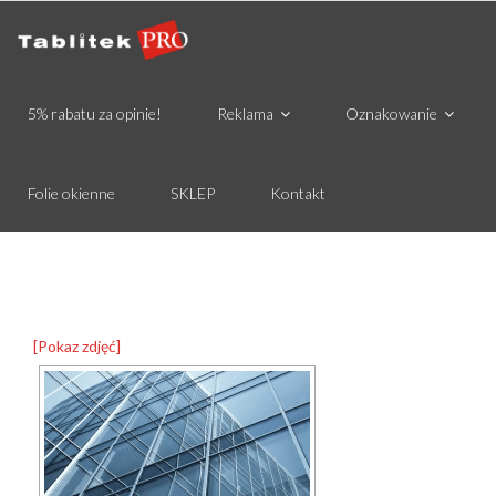
5% rabatu za opinie!
Reklama
Oznakowanie
Folie okienne
SKLEP
Kontakt
[Pokaz zdjęć]