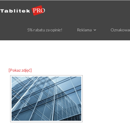
5% rabatu za opinie!
Reklama
Oznakowa
[Pokaz zdjęć]