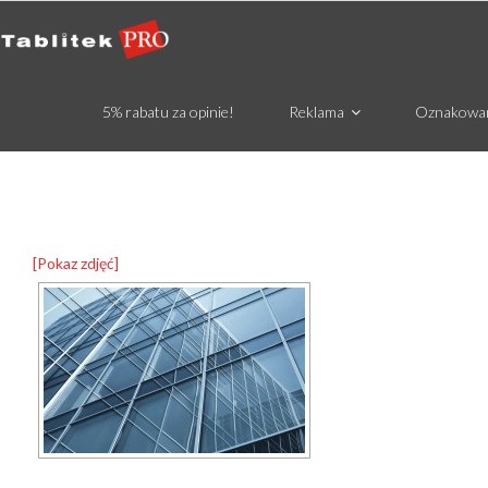
5% rabatu za opinie!
Reklama
Oznakowa
[Pokaz zdjęć]