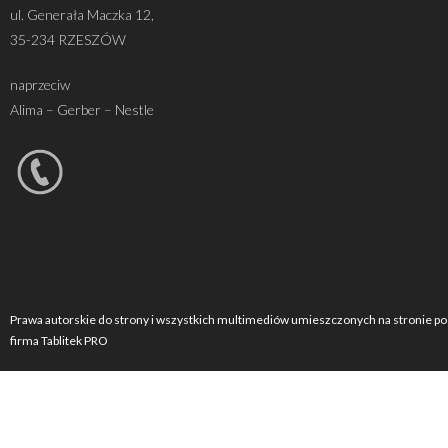
ul. Generała Maczka 12,
35-234 RZESZÓW
naprzeciw
Alima – Gerber – Nestle
Prawa autorskie do strony i wszystkich multimediów umieszczonych na stronie po
firma Tablitek PRO