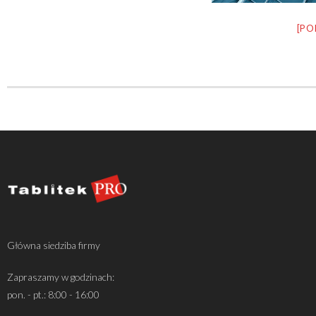
[PO
Główna siedziba firmy
Zapraszamy w godzinach:
pon. - pt.: 8:00 - 16:00