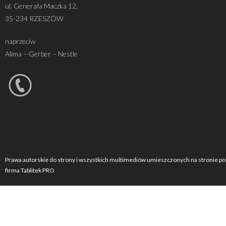
ul. Generała Maczka 12,
35-234 RZESZÓW
naprzeciw
Alima – Gerber – Nestle
Prawa autorskie do strony i wszystkich multimediów umieszczonych na stronie po
firma Tablitek PRO