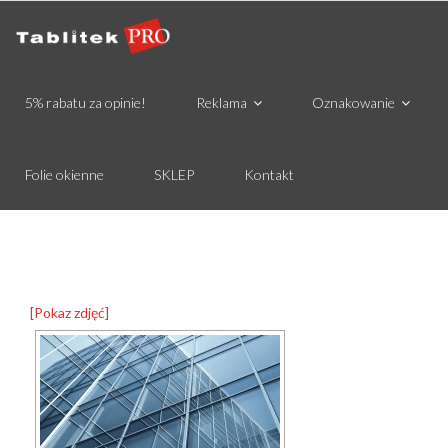
5% rabatu za opinie!
Reklama
Oznakowanie
Folie okienne
SKLEP
Kontakt
[Pokaz zdjęć]