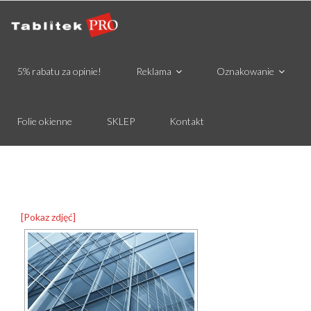
5% rabatu za opinie!
Reklama
Oznakowanie
Folie okienne
SKLEP
Kontakt
[Pokaz zdjęć]