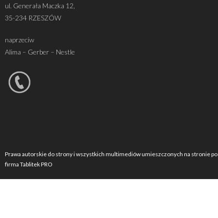
ul. Generała Maczka 12,
35-234 RZESZÓW
naprzeciw
Alima – Gerber – Nestle
Prawa autorskie do strony i wszystkich multimediów umieszczonych na stronie po
firma Tablitek PRO