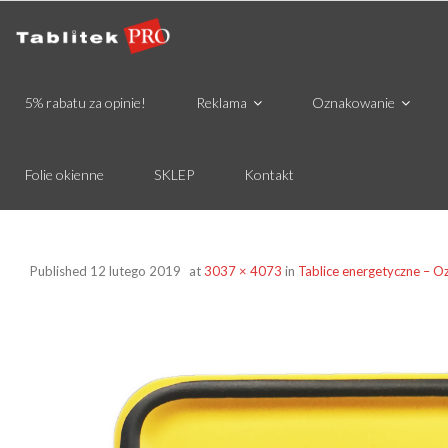
5% rabatu za opinie!
Reklama
Oznakowanie
Folie okienne
SKLEP
Kontakt
Published
12 lutego 2019
at
3037 × 4073
in
Tablice energetyczne – O