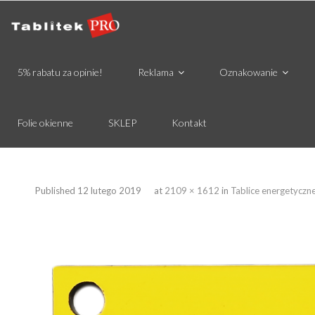
5% rabatu za opinie!
Reklama
Oznakowanie
Folie okienne
SKLEP
Kontakt
Published
12 lutego 2019
at
2109 × 1612
in
Tablice energetyczn