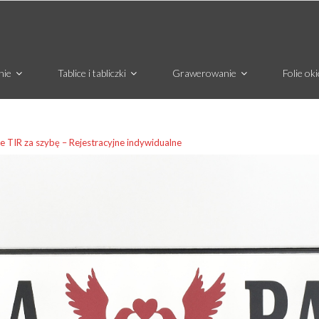
nie
Tablice i tabliczki
Grawerowanie
Folie ok
ce TIR za szybę – Rejestracyjne indywidualne