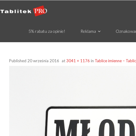
5% rabatu za opinie!
Reklama
Oznakowa
Published
20 września 2016
at
3041 × 1176
in
Tablice imienne – Tabli