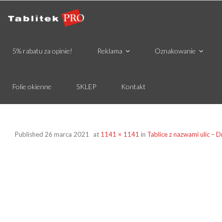
5% rabatu za opinie!
Reklama
Oznakowanie
Folie okienne
SKLEP
Kontakt
Published
26 marca 2021
at
1141 × 1141
in
Tablice z nazwami ulic –