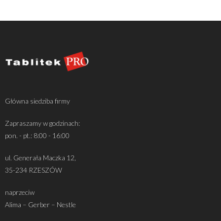
Główna siedziba firmy
Zapraszamy w godzinach:
pon. - pt.: 8:00 - 16:00
ul. Generała Maczka 12,
35-234 RZESZÓW
naprzeciw
Alima – Gerber – Nestle