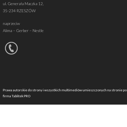
ul. Generała Maczka 12,
35-234 RZESZÓW
naprzeciw
Alima – Gerber – Nestle
Prawa autorskie do strony i wszystkich multimediów umieszczonych na stronie po
firma Tablitek PRO