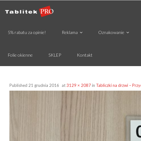
5% rabatu za opinie!
Reklama
Oznakowanie
Folie okienne
SKLEP
Kontakt
Published
21 grudnia 2016
at
3129 × 2087
in
Tabliczki na drzwi – Pr