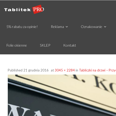
5% rabatu za opinie!
Reklama
Oznakowanie
Folie okienne
SKLEP
Kontakt
Published
21 grudnia 2016
at
3045 × 2284
in
Tabliczki na drzwi – Pr