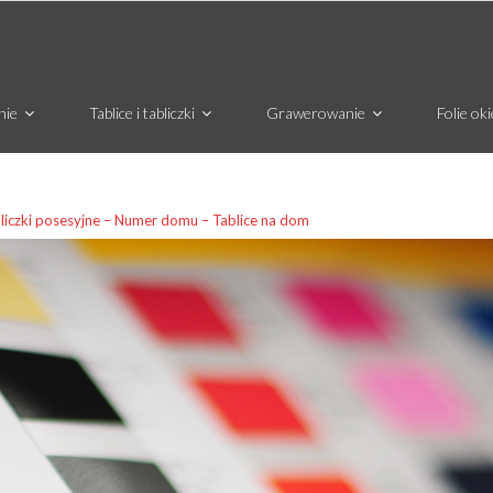
nie
Tablice i tabliczki
Grawerowanie
Folie ok
liczki posesyjne – Numer domu – Tablice na dom