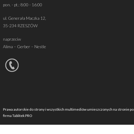
pon. - pt.: 8:00 - 16:00
ul. Generała Maczka 12,
35-234 RZESZÓW
naprzeciw
Alima – Gerber – Nestle
Prawa autorskie do strony i wszystkich multimediów umieszczonych na stronie po
firma Tablitek PRO