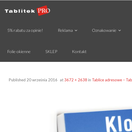
5% rabatu za opinie!
Reklama
Oznakowanie
Folie okienne
SKLEP
Kontakt
Published
20 września 2016
at
3672 × 2638
in
Tablice adresowe – Tab