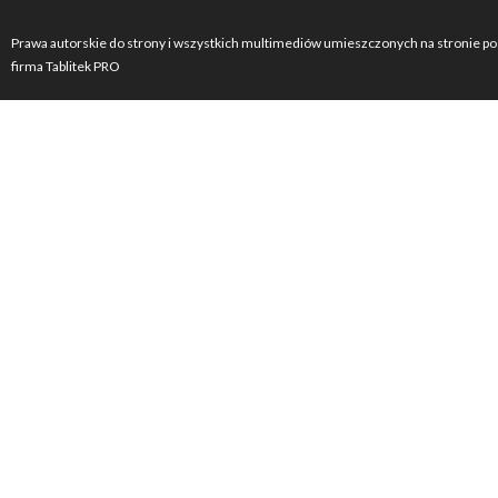
Prawa autorskie do strony i wszystkich multimediów umieszczonych na stronie po
firma Tablitek PRO