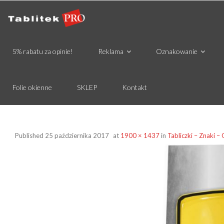
5% rabatu za opinie!
Reklama
Oznakowanie
Folie okienne
SKLEP
Kontakt
Published
25 października 2017
at
1900 × 1437
in
Tabliczki – Znaki 