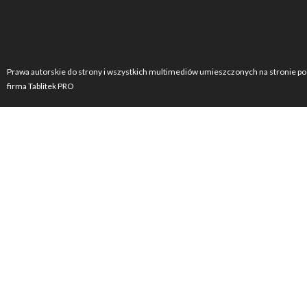
Prawa autorskie do strony i wszystkich multimediów umieszczonych na stronie po
firma Tablitek PRO