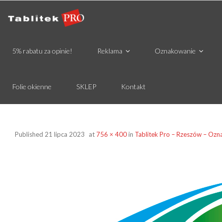
5% rabatu za opinie!
Reklama
Oznakowanie
Folie okienne
SKLEP
Kontakt
Published
21 lipca 2023
at
756 × 400
in
Tablitek Pro – Rzeszów – Ozn