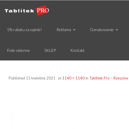
5% rabatu za opinie!
Reklama
Oznakowanie
Folie okienne
SKLEP
Kontakt
Published
15 kwietnia 2021
at
1140 × 1140
in
Tablitek Pro – Rzeszów