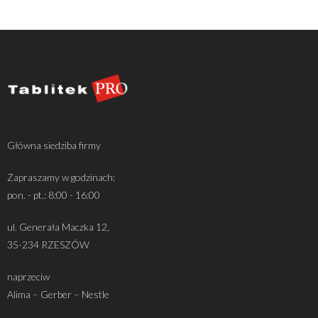
Główna siedziba firmy
Zapraszamy w godzinach:
pon. - pt.: 8:00 - 16:00
ul. Generała Maczka 12,
35-234 RZESZÓW
naprzeciw
Alima – Gerber – Nestle