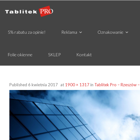
5% rabatu za opinie!
Reklama
Oznakowanie
Folie okienne
SKLEP
Kontakt
Published
6 kwietnia 2017
at
1900 × 1317
in
Tablitek Pro – Rzeszów 