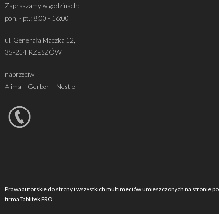
Zapraszamy w godzinach:
pon. - pt.: 8:00 - 16:00
ul. Generała Maczka 12,
35-234 RZESZÓW
naprzeciw
Alima – Gerber – Nestle
Prawa autorskie do strony i wszystkich multimediów umieszczonych na stronie po
firma Tablitek PRO