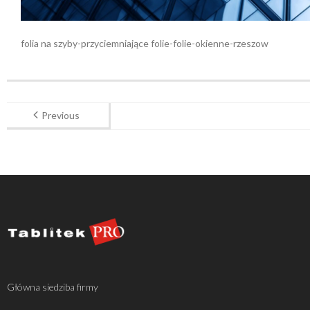
folia na szyby-przyciemniające folie-folie-okienne-rzeszow
Previous
Główna siedziba firmy