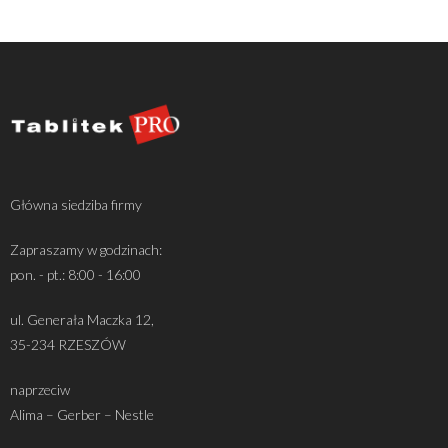
Główna siedziba firmy
Zapraszamy w godzinach:
pon. - pt.: 8:00 - 16:00
ul. Generała Maczka 12,
35-234 RZESZÓW
naprzeciw
Alima – Gerber – Nestle