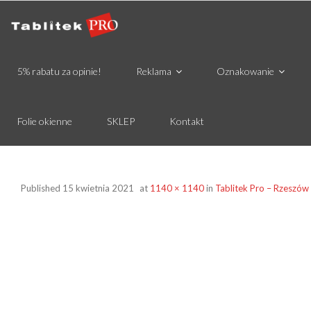
5% rabatu za opinie!
Reklama
Oznakowanie
Folie okienne
SKLEP
Kontakt
Published
15 kwietnia 2021
at
1140 × 1140
in
Tablitek Pro – Rzeszów