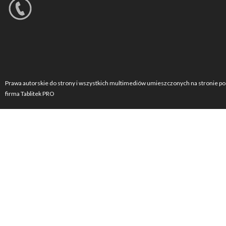
Prawa autorskie do strony i wszystkich multimediów umieszczonych na stronie po
firma Tablitek PRO