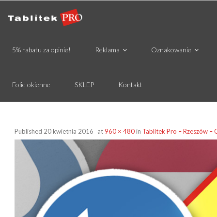
5% rabatu za opinie!
Reklama
Oznakowanie
Folie okienne
SKLEP
Kontakt
Published
20 kwietnia 2016
at
960 × 480
in
Tablitek Pro – Rzeszów – 