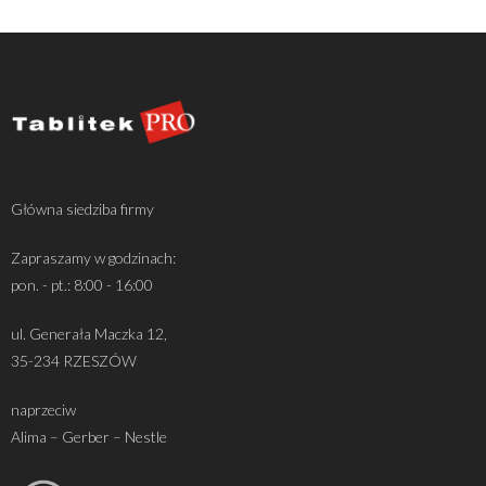
Główna siedziba firmy
Zapraszamy w godzinach:
pon. - pt.: 8:00 - 16:00
ul. Generała Maczka 12,
35-234 RZESZÓW
naprzeciw
Alima – Gerber – Nestle