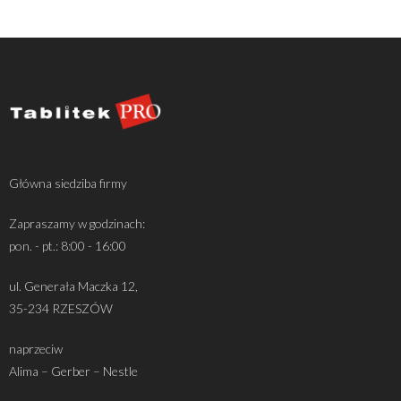
Główna siedziba firmy
Zapraszamy w godzinach:
pon. - pt.: 8:00 - 16:00
ul. Generała Maczka 12,
35-234 RZESZÓW
naprzeciw
Alima – Gerber – Nestle