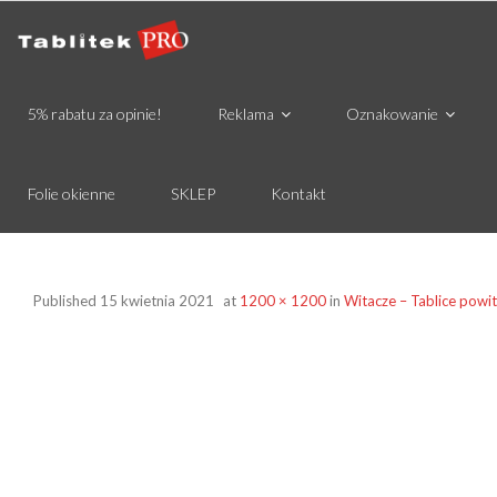
5% rabatu za opinie!
Reklama
Oznakowanie
Folie okienne
SKLEP
Kontakt
Published
15 kwietnia 2021
at
1200 × 1200
in
Witacze – Tablice powi