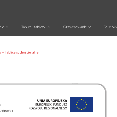
nie
Tablice i tabliczki
Grawerowanie
Folie ok
y – Tablice suchościeralne