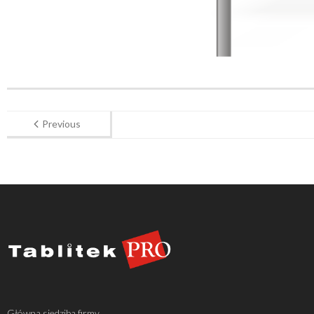
Previous
Główna siedziba firmy