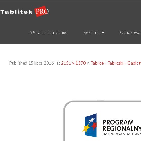
5% rabatu za opinie!
Reklama
Oznakowa
Published
15 lipca 2016
at
2151 × 1370
in
Tablice – Tabliczki – Gablot