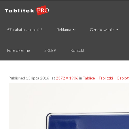
5% rabatu za opinie!
Reklama
Oznakowanie
Folie okienne
SKLEP
Kontakt
Published
15 lipca 2016
at
2372 × 1906
in
Tablice – Tabliczki – Gablot