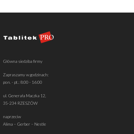
Główna siedziba firmy
Zapraszamy w godzinach:
pon. - pt.: 8:00 - 16:00
ul. Generała Maczka 12,
35-234 RZESZÓW
naprzeciw
Alima – Gerber – Nestle