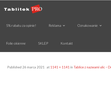
5% rabatu za opinie!
Reklama
Oznakowanie
Folie okienne
SKLEP
Kontakt
Published
26 marca 2021
at
1141 × 1141
in
Tablice z nazwami ulic –