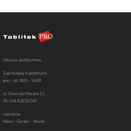
Główna siedziba firmy
Zapraszamy w godzinach:
pon. - pt.: 8:00 - 16:00
ul. Generała Maczka 12,
35-234 RZESZÓW
naprzeciw
Alima – Gerber – Nestle