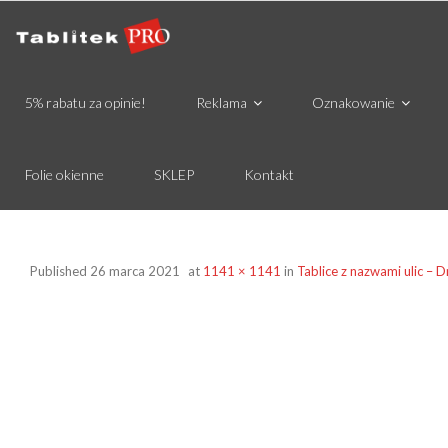
5% rabatu za opinie!
Reklama
Oznakowanie
Folie okienne
SKLEP
Kontakt
Published
26 marca 2021
at
1141 × 1141
in
Tablice z nazwami ulic –